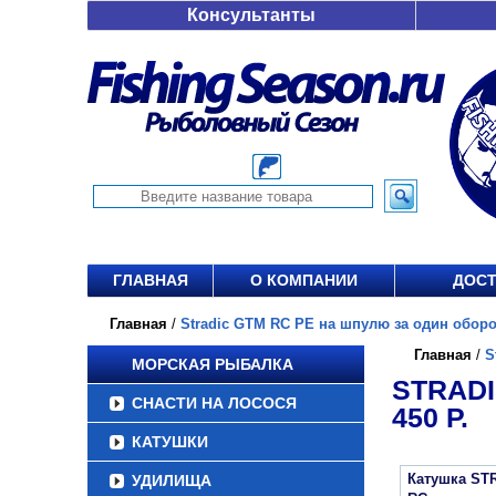
Консультанты
ГЛАВНАЯ
О КОМПАНИИ
ДОСТ
Главная
/
Stradic GTM RC PE на шпулю за один оборот 
Главная
/
S
МОРСКАЯ РЫБАЛКА
STRADI
СНАСТИ НА ЛОСОСЯ
450 Р.
КАТУШКИ
Катушка ST
УДИЛИЩА