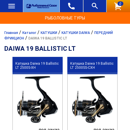
0
РЫБОЛОВНЫЕ ТУРЫ
/
/
/
/
Главная
Каталог
КАТУШКИ
КАТУШКИ DAIWA
ПЕРЕДНИЙ
/
ФРИКЦИОН
DAIWA 19 BALLISTIC LT
DAIWA 19 BALLISTIC LT
Катушка Daiwa 19 Ballistic
Катушка Daiwa 19 Ballistic
LT 2500S-XH
LT 2500SS-CXH
под заказ
под заказ