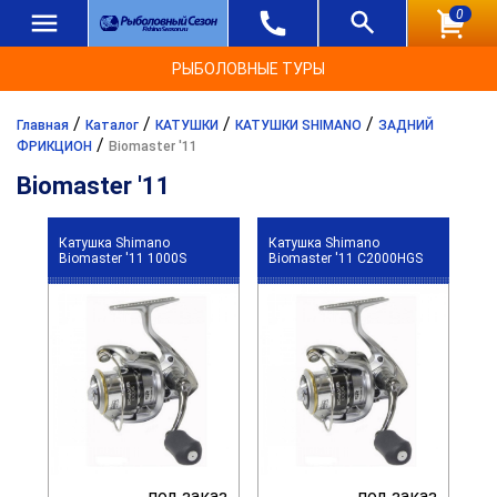
0
РЫБОЛОВНЫЕ ТУРЫ
/
/
/
/
Главная
Каталог
КАТУШКИ
КАТУШКИ SHIMANO
ЗАДНИЙ
/
ФРИКЦИОН
Biomaster '11
Biomaster '11
Катушка Shimano
Катушка Shimano
Biomaster '11 1000S
Biomaster '11 C2000HGS
под заказ
под заказ