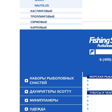
SHOUT
NAUTILUS
КАСТИНГОВЫЕ
ТРОЛЛИНГОВЫЕ
СЕРФОВЫЕ
КАРПОВЫЕ
ТУБУСЫ И ЧЕХЛЫ
ЛЕСКИ И ШНУРЫ
ПРИМАНКИ
8-(499)
ГРУЗА/ДЖИГ-ГОЛОВКИ
ФУРНИТУРА
МОРСКАЯ РЫБ
НАБОРЫ РЫБОЛОВНЫХ
СНАСТИ НА ЛО
СНАСТЕЙ
КАТУШКИ
УДИЛИЩА
ДАУНРИГГЕРЫ SCOTTY
ТУБУСЫ И ЧЕХ
ЛЕСКИ И ШНУР
МИНИПЛАНЕРЫ
ПРИМАНКИ
ГРУЗА/ДЖИГ-Г
ОДЕЖДА
ФУРНИТУРА