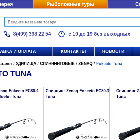
лерея
Рыболовные туры
С
8(499) 398 22 54
с 10 до 19 без выходных
АВКА И ОПЛАТА
КОНТАКТЫ
НОВОСТИ
аталог
/
УДИЛИЩА
/
СПИННИНГОВЫЕ
/
ZENAQ
/
Fokeeto Tuna
TO TUNA
naq Fokeeto FC86-4
Спиннинг Zenaq Fokeeto FC80-3
Спиннинг Z
luefin Tuna
Tuna
Tuna