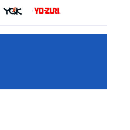
КА
И
И
ИЕ