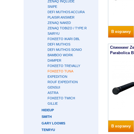
ZENAQ INQLUDE
SNIPE
DEFI MUTHOS ACCURA
PLAISIR ANSWER
ZENAQ NAKED
ZENAQ TOBIZO / TYPE R
В корзину
SAIRYU
FOKEETO IKARI DBL
DEFI MUTHOS
Спиннинг Ze
DEFI MUTHOS SONIO
Parabolica B
BAMBOO WORK
DAMPER
FOKEETO TREVALLY
FOKEETO TUNA
EXPEDITION
ROUF EXPEDITION
GENSUI
ASTRA
FOKEETO TWICH
GILLIE
HIDEUP
SMITH
GARY LOOMIS
В корзину
TENRYU