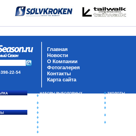
Главная
Новости
О Компании
Фотогалерея
-398-22-54
Контакты
Карта сайта
АЛКА
НАБОРЫ РЫБОЛОВНЫХ
ЭХОЛОТЫ
СОСЯ
СНАСТЕЙ
ЗИМНЯЯ РЫБАЛ
ДАУНРИГГЕРЫ SCOTTY
СУМКИ/РЮКЗАК
МИНИПЛАНЕРЫ
ЯЩИКИ/КОРОБК
ЛЫ
ОДЕЖДА
ИЗОТЕРМИЧЕСК
Ы
ОБУВЬ
КОНТЕЙНЕРЫ
АКСЕССУАРЫ
ОЧКИ
ОЛОВКИ
ЛАКИ ДЛЯ ПРИМАНОК
ПОДВОДНЫЕ КАМЕРЫ