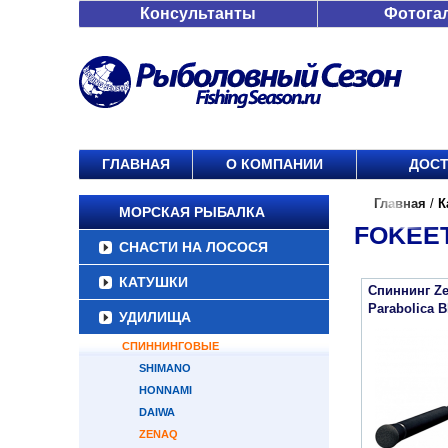
Консультанты
Фотога
ГЛАВНАЯ
О КОМПАНИИ
ДОСТ
Главная
/
К
МОРСКАЯ РЫБАЛКА
FOKEE
СНАСТИ НА ЛОСОСЯ
КАТУШКИ
Спиннинг Ze
Parabolica B
УДИЛИЩА
СПИННИНГОВЫЕ
SHIMANO
HONNAMI
DAIWA
ZENAQ