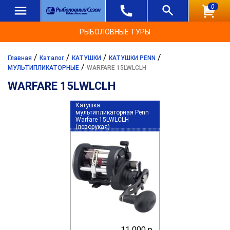
0
РЫБОЛОВНЫЕ ТУРЫ
/
/
/
/
Главная
Каталог
КАТУШКИ
КАТУШКИ PENN
/
МУЛЬТИПЛИКАТОРНЫЕ
WARFARE 15LWLCLH
WARFARE 15LWLCLH
Катушка
мультипликаторная Penn
Warfare 15LWLCLH
(леворукая)
11 000 р.