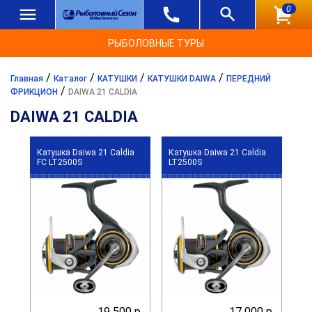
0
РЫБОЛОВНЫЕ ТУРЫ
/
/
/
/
Главная
Каталог
КАТУШКИ
КАТУШКИ DAIWA
ПЕРЕДНИЙ
/
ФРИКЦИОН
DAIWA 21 CALDIA
DAIWA 21 CALDIA
Катушка Daiwa 21 Caldia
Катушка Daiwa 21 Caldia
FC LT2500S
LT2500S
19 500 р.
17 000 р.