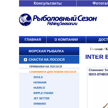
Консультанты
Фотога
ГЛАВНАЯ
О КОМПАНИИ
ДОСТ
Главная
/
К
МОРСКАЯ РЫБАЛКА
INTER 
СНАСТИ НА ЛОСОСЯ
ПРИМАНКИ НА ЛОСОСЯ
Спиннинг Sm
СПИННИНГИ ДЛЯ ЛОВЛИ ЛОСОСЯ
IBXX-87HBSP
SOULS
HONNAMI
HUERCO
RIPPLE FISHER
JET SETTER
SHIMANO