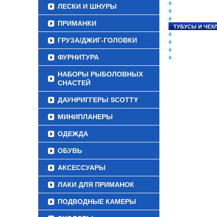
СНАСТИ НА ЛО
ЛЕСКИ И ШНУРЫ
КАТУШКИ
УДИЛИЩА
ПРИМАНКИ
ТУБУСЫ И ЧЕХ
ЛЕСКИ И ШНУР
ГРУЗА/ДЖИГ-ГОЛОВКИ
ПРИМАНКИ
ГРУЗА/ДЖИГ-Г
ФУРНИТУРА
ФУРНИТУРА
НАБОРЫ РЫБОЛОВНЫХ
СНАСТЕЙ
ДАУНРИГГЕРЫ SCOTTY
МИНИПЛАНЕРЫ
ОДЕЖДА
ОБУВЬ
АКСЕССУАРЫ
ЛАКИ ДЛЯ ПРИМАНОК
ПОДВОДНЫЕ КАМЕРЫ