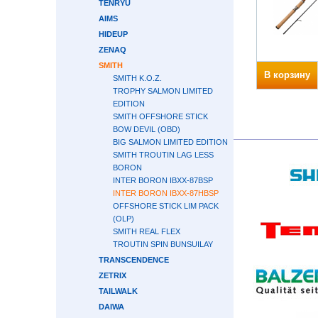
TENRYU
AIMS
HIDEUP
ZENAQ
SMITH
В корзину
SMITH K.O.Z.
TROPHY SALMON LIMITED
EDITION
SMITH OFFSHORE STICK
BOW DEVIL (OBD)
BIG SALMON LIMITED EDITION
SMITH TROUTIN LAG LESS
BORON
INTER BORON IBXX-87BSP
INTER BORON IBXX-87HBSP
OFFSHORE STICK LIM PACK
(OLP)
SMITH REAL FLEX
TROUTIN SPIN BUNSUILAY
TRANSCENDENCE
ZETRIX
TAILWALK
DAIWA