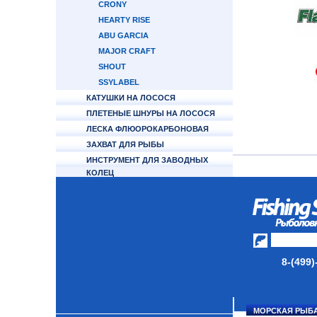
CRONY
HEARTY RISE
ABU GARCIA
MAJOR CRAFT
SHOUT
SSYLABEL
КАТУШКИ НА ЛОСОСЯ
ПЛЕТЕНЫЕ ШНУРЫ НА ЛОСОСЯ
ЛЕСКА ФЛЮОРОКАРБОНОВАЯ
ЗАХВАТ ДЛЯ РЫБЫ
ИНСТРУМЕНТ ДЛЯ ЗАВОДНЫХ
КОЛЕЦ
ФУРНИТУРА
ТУБУСЫ И ЧЕХЛЫ ДЛЯ УДИЛИЩ
НАКОМАРНИКИ/МАСКИ
ЗАЩИТНЫЕ
КАТУШКИ
8-(499)
УДИЛИЩА
ТУБУСЫ И ЧЕХЛЫ
МОРСКАЯ РЫБ