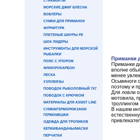
СТИКБЕЙТЫ
МОРСКИЕ ДЖИГ БЛЕСНА
ВОБЛЕРЫ
СУМКИ ДЛЯ ПРИМАНОК
ФУРНИТУРА
ПЛЕТЕНЫЕ ШНУРЫ PE
ШОК ЛИДЕРЫ
ИНСТРУМЕНТЫ ДЛЯ МОРСКОЙ
РЫБАЛКИ
Приманки 
ПОЯС С УПОРОМ
Приманки дл
ФЛЮОРОКАРБОН
вполне объя
ЛЕСКА
менее увлек
Осьминоги о
УЗЛОВЯЗЫ
поэтому и п
ПОВОДОК РЫБОЛОВНЫЙ 7Х7
Для ловли о
ПОВОДОК С КРЮЧКОМ
мотовила, п
МАТЕРИАЛЫ ДЛЯ ASSIST LINE
троллингом 
В нашем ин
СУМКИ/ГЕРМОРЮКЗАКИ/
естественну
ГЕРМОМЕШКИ
привлекате
ОДЕЖДА ДЛЯ ТРОПИКОВ
КЕПКИ/БАНДАНЫ/МАСКИ
ПЕРЧАТКИ