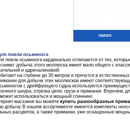
OWNER
для ловли осьминога
я ловли осьминога кардинально отличаются от тех, которы
снимо: добыча этого моллюска имеет мало общего с классич
ательной и адреналиновой.
битают на глубине до 30 метров и прячутся в естественных
риманки для добычи этих моллюсков имеют соответствующу
сьминогов с дрейфующего судна используются преимущест
рочного шнура, отрезка цепи, груза и приманки. Впрочем, д
может использоваться и мощный спиннинг.
тернет-магазине вы можете
купить разнообразные прима
ю добычу. В нашем ассортименте имеются комплекты неос
льных расцветок, а также приманки, уже оснащенные мощн