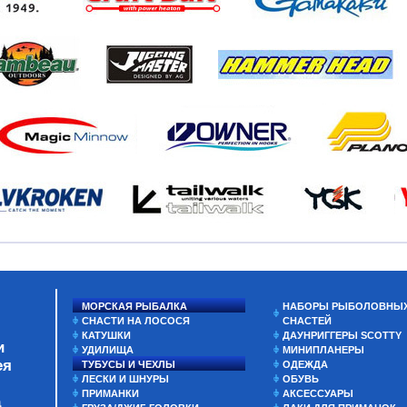
МОРСКАЯ РЫБАЛКА
НАБОРЫ РЫБОЛОВНЫ
СНАСТИ НА ЛОСОСЯ
СНАСТЕЙ
КАТУШКИ
ДАУНРИГГЕРЫ SCOTTY
и
УДИЛИЩА
МИНИПЛАНЕРЫ
ея
ТУБУСЫ И ЧЕХЛЫ
ОДЕЖДА
ЛЕСКИ И ШНУРЫ
ОБУВЬ
ПРИМАНКИ
АКСЕССУАРЫ
а