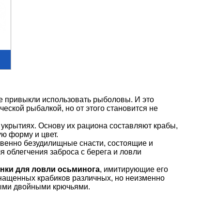
е привыкли использовать рыболовы. И это
еской рыбалкой, но от этого становится не
 укрытиях. Основу их рациона составляют крабы,
ю форму и цвет.
венно безудилищные снасти, состоящие и
ля облегчения заброса с берега и ловли
нки для ловли осьминога
, имитирующие его
нащенных крабиков различных, но неизменно
ыми двойными крючьями.