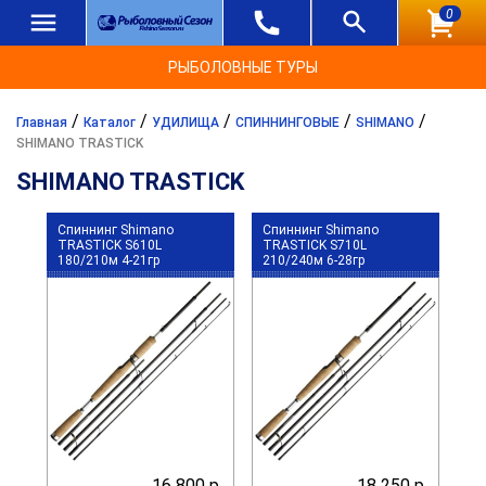
0
РЫБОЛОВНЫЕ ТУРЫ
/
/
/
/
/
Главная
Каталог
УДИЛИЩА
СПИННИНГОВЫЕ
SHIMANO
SHIMANO TRASTICK
SHIMANO TRASTICK
Спиннинг Shimano
Спиннинг Shimano
TRASTICK S610L
TRASTICK S710L
180/210м 4-21гр
210/240м 6-28гр
16 800 р.
18 250 р.