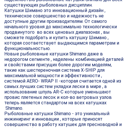
существующих рыболовных дисциплин.
Катушки Шимано это инновационный дизайн ,
техническое совершенство и надежность не
доступные другим производителям. От самого
начального уровня до максимально технологически
продвинутого во всех ценовых диапазонах , вы
сможете подобрать и купить катушку Шимано ,
которая соответствует выдающимся параметрам и
функциональностью.
Новые рыболовные катушки Shimano даже в
недорогом сегменте , наделены комбинацией деталей
и свойствами присущих более дорогим моделям,
такие как шестереночная система X-SHIP для
максимальной мощности и эффективности ,
системой AERO- WRAP II -которая считается одной из
самых лучших систем укладки лески в мире , а
использование шпуль AR-C которые уменьшают
провис плетеных лесок и кол-во ветровых узлов
теперь является стандартом на всех катушках
Shimano.
Рыболовные катушки Shimano - это уникальный
инжиниринг и инновации , которые приносят
совершенство в работу катушек для пресноводной и