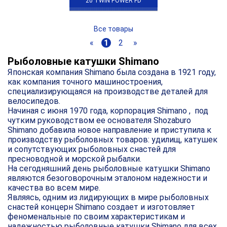
20 TWIN POWER FD
Все товары
«
1
2
»
Рыболовные катушки Shimano
Японская компания Shimano была создана в 1921 году,
как компания точного машиностроения,
специализирующаяся на производстве деталей для
велосипедов.
Начиная с июня 1970 года, корпорация Shimano , под
чутким руководством ее основателя Shozaburo
Shimano добавила новое направление и приступила к
производству рыболовных товаров: удилищ, катушек
и сопутствующих рыболовных снастей для
пресноводной и морской рыбалки.
На сегодняшний день рыболовные катушки Shimano
являются безоговорочным эталоном надежности и
качества во всем мире.
Являясь, одним из лидирующих в мире рыболовных
снастей концерн Shimano создает и изготовляет
феноменальные по своим характеристикам и
надежностью рыболовные катушки Shimano для всех