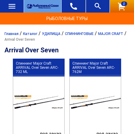
0
РЫБОЛОВНЫЕ ТУРЫ
/
/
/
/
/
Главная
Каталог
УДИЛИЩА
СПИННИНГОВЫЕ
MAJOR CRAFT
Arrival Over Seven
Arrival Over Seven
Спиннинг Major Craft
Спиннинг Major Craft
ARRIVAL Over Seven ARC-
ARRIVAL Over Seven ARC-
732 ML
762M
под заказ
под заказ