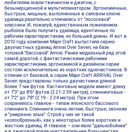
любителям ловли твичингом и джигом, с
безынерционкой и мультипликатором. Эргономичные,
быстрые, мощные, выполненные в силовом ключе
удилища разительно отличались от "лососевой"
классики. И, пожалуй, единственным пожеланием
рыболов было получить удилища, идентичные по
рабочим характеристикам, но большей длины. И вот в
2010 году компания Major Craft выпустила серию
двухчастных удилищ Arrival Over Seven, на базе
топовой "бассовой" Arrival. Ранее модельный ряд этой
самой дорогой, с фантастическими рабочими
характеристиками, эргономикой и дизайном серии
состоял исключительно из коротких одночастников. В
отличие от базовой, в серии Major Craft ARRIVAL Over
Seven представлены только двучастники длиной
более 7-ми футов. Кастинговые модели имеют длину
от 7'3" до 8'6" футов (2.21-2.59 метра), спиннинговые -
от 7'2" до 7'8" (2.19 - 2.34 метра). При этом
сохранилось главное - типаж японского бассового
спиннинга. Спиннинги очень легкие, быстрые, звонкие
и "умеренно злые". Строй у них не такой
«колообразный», как у некоторых более коротких и
жестких удилищ. И главное – они явно "дальнобойнее"
и в джиговой ловле чувствительнее большинства