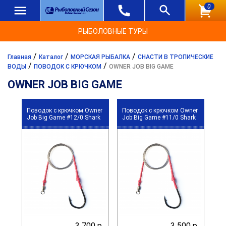
0
РЫБОЛОВНЫЕ ТУРЫ
/
/
/
Главная
Каталог
МОРСКАЯ РЫБАЛКА
СНАСТИ В ТРОПИЧЕСКИЕ
/
/
ВОДЫ
ПОВОДОК С КРЮЧКОМ
OWNER JOB BIG GAME
OWNER JOB BIG GAME
Поводок с крючком Owner
Поводок с крючком Owner
Job Big Game #12/0 Shark
Job Big Game #11/0 Shark
3 700 р.
3 500 р.