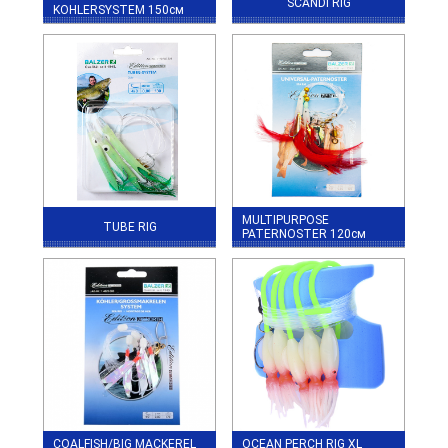
SCANDI RIG
KOHLERSYSTEM 150см
MULTIPURPOSE
TUBE RIG
PATERNOSTER 120см
COALFISH/BIG MACKEREL
OCEAN PERCH RIG XL