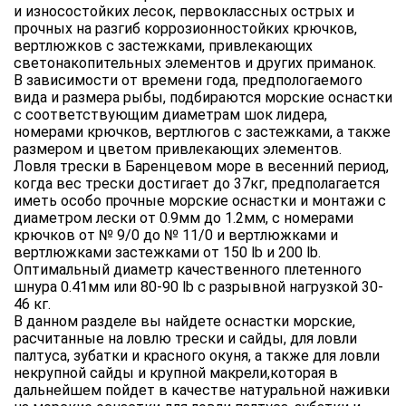
и износостойких лесок, первоклассных острых и
прочных на разгиб коррозионностойких крючков,
вертлюжков с застежками, привлекающих
светонакопительных элементов и других приманок.
В зависимости от времени года, предпологаемого
вида и размера рыбы, подбираются морские оснастки
с соответствующим диаметрам шок лидера,
номерами крючков, вертлюгов с застежками, а также
размером и цветом привлекающих элементов.
Ловля трески в Баренцевом море в весенний период,
когда вес трески достигает до 37кг, предполагается
иметь особо прочные морские оснастки и монтажи с
диаметром лески от 0.9мм до 1.2мм, с номерами
крючков от № 9/0 до № 11/0 и вертлюжками и
вертлюжками застежками от 150 lb и 200 lb.
Оптимальный диаметр качественного плетенного
шнура 0.41мм или 80-90 lb с разрывной нагрузкой 30-
46 кг.
В данном разделе вы найдете оснастки морские,
расчитанные на ловлю трески и сайды, для ловли
палтуса, зубатки и красного окуня, а также для ловли
некрупной сайды и крупной макрели,которая в
дальнейшем пойдет в качестве натуральной наживки