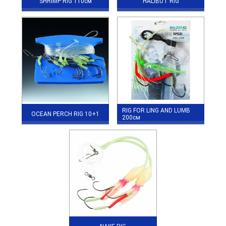
SHRIMP RIG 110см
HALIBUT RIG
RIG FOR LING AND LUMB
OCEAN PERCH RIG 10+1
200см