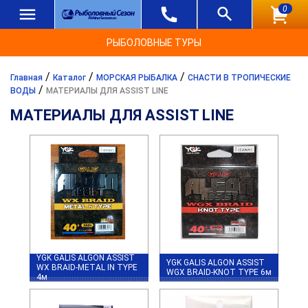
0
РЫБОЛОВНЫЕ ТУРЫ
/
/
/
Главная
Каталог
МОРСКАЯ РЫБАЛКА
СНАСТИ В ТРОПИЧЕСКИЕ
/
ВОДЫ
МАТЕРИАЛЫ ДЛЯ ASSIST LINE
МАТЕРИАЛЫ ДЛЯ ASSIST LINE
YGK GALIS ALGON ASSIST
YGK GALIS ALGON ASSIST
WX BRAID-METAL IN TYPE
WGX BRAID-KNOT TYPE 6м
4м