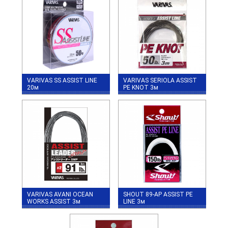
VARIVAS SS ASSIST LINE
VARIVAS SERIOLA ASSIST
20м
PE KNOT 3м
VARIVAS AVANI OCEAN
SHOUT 89-AP ASSIST PE
WORKS ASSIST 3м
LINE 3м