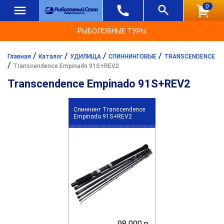
0
РЫБОЛОВНЫЕ ТУРЫ
/
/
/
/
Главная
Каталог
УДИЛИЩА
СПИННИНГОВЫЕ
TRANSCENDENCE
/
Transcendence Empinado 91S+REV2
Transcendence Empinado 91S+REV2
Спиннинг Transcendence
Empinado 91S+REV2
98 000 р.