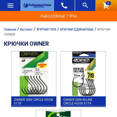
0
РЫБОЛОВНЫЕ ТУРЫ
/
/
/
/
Главная
Каталог
ФУРНИТУРА
КРЮЧКИ ОДИНАРНЫЕ
КРЮЧКИ
OWNER
КРЮЧКИ OWNER
OWNER SSW CIRCLE HOOK
OWNER SSW IN-LINE
5178
CIRCLE HOOK 5179