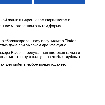
сной ловли в Баренцовом,Норвежском и
денное многолетним опытом,форма
о сбалансированному весу,пилькер Fladen
стью,даже при высоком дрейфе судна.
ькера Fladen, продуманная цветовая гамма и
влекает треску и палтуса на любых глубинах.
ая для рыбы в любое время года- это