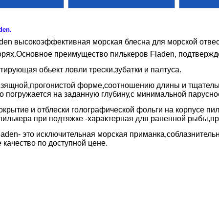
den.
den высокоэффективная морская блесна для морской отве
рях.
Основное преимущество пилькеров Fladen, подтверж
тирующая обьект ловли трески,зубатки и палтуса.
зящной,прогонистой форме,соотношению длины и тщательн
 погружается на заданную глубину,с минимальной парусно
крытие и отблески голографической фольги на корпусе пил
пилькера при подтяжке -характерная для раненной рыбы,при
aden- это исключительная морская приманка,соблазнительн
качество по доступной цене.