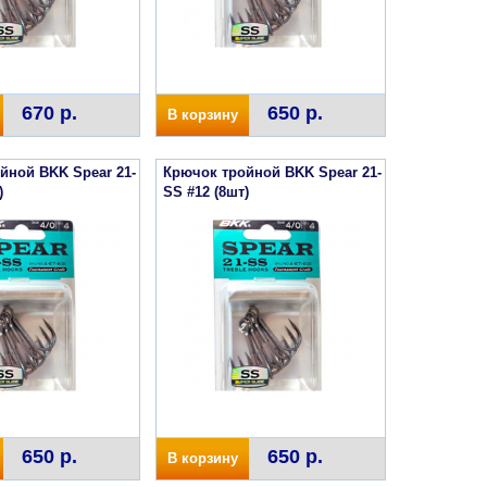
670 р.
650 р.
В корзину
йной BKK Spear 21-
Крючок тройной BKK Spear 21-
)
SS #12 (8шт)
650 р.
650 р.
В корзину