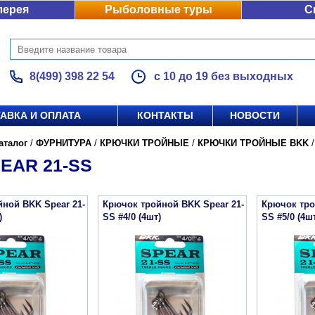
лерея
Рыболовные туры
С
8(499) 398 22 54
с 10 до 19 без выходных
АВКА И ОПЛАТА
КОНТАКТЫ
НОВОСТИ
аталог
/
ФУРНИТУРА
/
КРЮЧКИ ТРОЙНЫЕ
/
КРЮЧКИ ТРОЙНЫЕ BKK
EAR 21-SS
ной BKK Spear 21-
Крючок тройной BKK Spear 21-
Крючок тро
)
SS #4/0 (4шт)
SS #5/0 (4ш