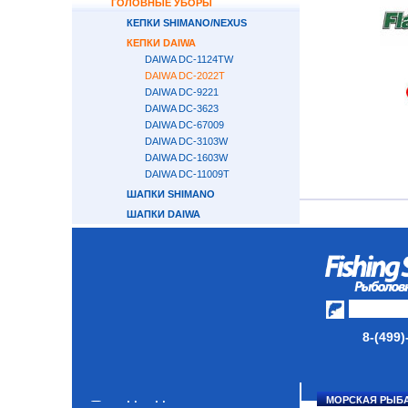
ГОЛОВНЫЕ УБОРЫ
КЕПКИ SHIMANO/NEXUS
КЕПКИ DAIWA
DAIWA DC-1124TW
DAIWA DC-2022T
DAIWA DC-9221
DAIWA DC-3623
DAIWA DC-67009
DAIWA DC-3103W
DAIWA DC-1603W
DAIWA DC-11009T
ШАПКИ SHIMANO
ШАПКИ DAIWA
БАЛАКЛАВЫ
ПЕРЧАТКИ
НОСКИ
ОБУВЬ
АКСЕССУАРЫ
8-(499)
ЛАКИ ДЛЯ ПРИМАНОК
ПОДВОДНЫЕ КАМЕРЫ
МОРСКАЯ РЫБ