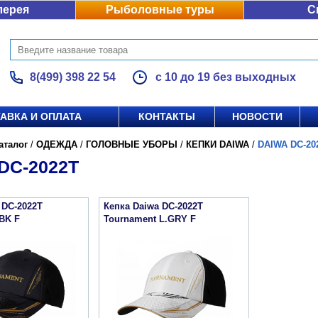
лерея
Рыболовные туры
С
8(499) 398 22 54
с 10 до 19 без выходных
АВКА И ОПЛАТА
КОНТАКТЫ
НОВОСТИ
аталог
/
ОДЕЖДА
/
ГОЛОВНЫЕ УБОРЫ
/
КЕПКИ DAIWA
/
DAIWA DC-20
DC-2022T
 DC-2022T
Кепка Daiwa DC-2022T
BK F
Tournament L.GRY F