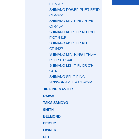
CT-561P
SHIMANO POWER PLIER BEND
CT-562P
SHIMANO MINI RING PLIER
CT-545P
SHIMANO AD PLIER RH TYPE-
F СТ-541P
SHIMANO AD PLIER RH
СТ-542P
SHIMANO MINI RING TYPE-F
PLIER CT-544P
SHIMANO LIGHT PLIER CT-
941R
SHIMANO SPLIT RING
SCISSORS PLIER CT-942R
JIGGING MASTER
DAIWA
TAKA SANGYO
SMITH
BELMOND
FRICHY
OWNER
SFT