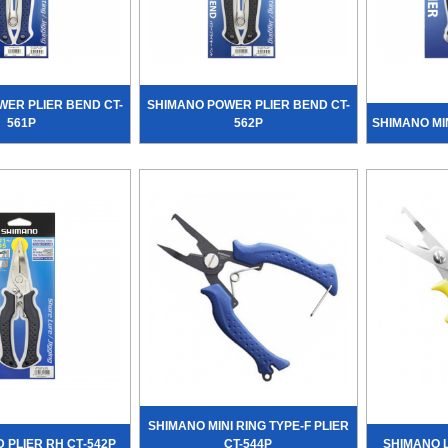
ER PLIER BEND CT-
SHIMANO POWER PLIER BEND CT-
561P
562P
SHIMANO MIN
SHIMANO MINI RING TYPE-F PLIER
 PLIER RH СТ-542P
CT-544P
SHIMANO L