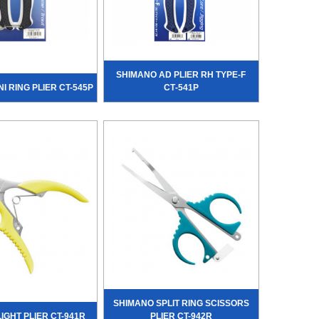
SHIMANO AD PLIER RH TYPE-F
I RING PLIER CT-545P
СТ-541P
SHIMANO SPLIT RING SCISSORS
IGHT PLIER CT-941R
PLIER CT-942R