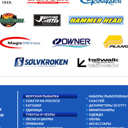
МОРСКАЯ РЫБАЛКА
НАБОРЫ РЫБОЛОВНЫ
СНАСТИ НА ЛОСОСЯ
СНАСТЕЙ
КАТУШКИ
ДАУНРИГГЕРЫ SCOTTY
и
УДИЛИЩА
МИНИПЛАНЕРЫ
ея
ТУБУСЫ И ЧЕХЛЫ
ОДЕЖДА
ЛЕСКИ И ШНУРЫ
ОБУВЬ
ПРИМАНКИ
АКСЕССУАРЫ
а