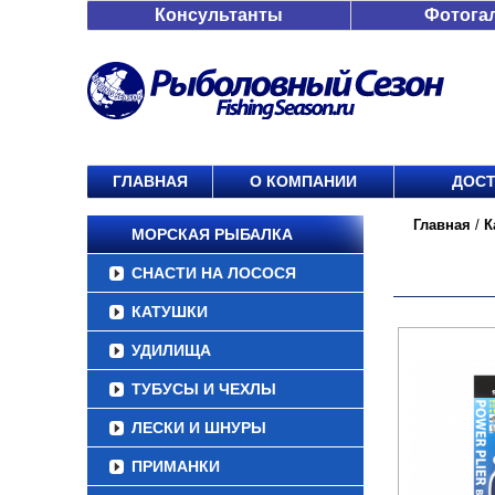
Консультанты
Фотога
ГЛАВНАЯ
О КОМПАНИИ
ДОСТ
Главная
/
К
МОРСКАЯ РЫБАЛКА
СНАСТИ НА ЛОСОСЯ
КАТУШКИ
УДИЛИЩА
ТУБУСЫ И ЧЕХЛЫ
ЛЕСКИ И ШНУРЫ
ПРИМАНКИ