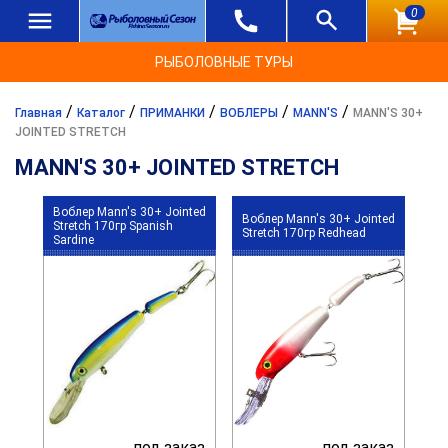
0
РЫБОЛОВНЫЕ ТУРЫ
/
/
/
/
/
Главная
Каталог
ПРИМАНКИ
ВОБЛЕРЫ
MANN'S
MANN'S 30+
JOINTED STRETCH
MANN'S 30+ JOINTED STRETCH
Воблер Mann's 30+ Jointed
Воблер Mann's 30+ Jointed
Stretch 170гр Spanish
Stretch 170гр Redhead
Sardine
под заказ
под заказ