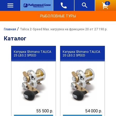
0
РЫБОЛОВНЫЕ ТУРЫ
/
Главная
Talica 2-Speed Max. нагрузка на фрикцион 20 от 27 190 р.
Каталог
Катушка Shimano TALICA
Катушка Shimano TALICA
25 LBS 2 SPEED
20 LBS 2 SPEED
55 500 р.
54 000 р.